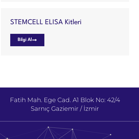
STEMCELL ELISA Kitleri
Bilgi Al
Fatih Mah. Ege Cad. A1 Blok No: 42/4
Sarnıç Gaziemir / İzmir