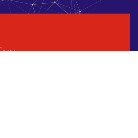
Tanı
leri
tik Hizmetleri