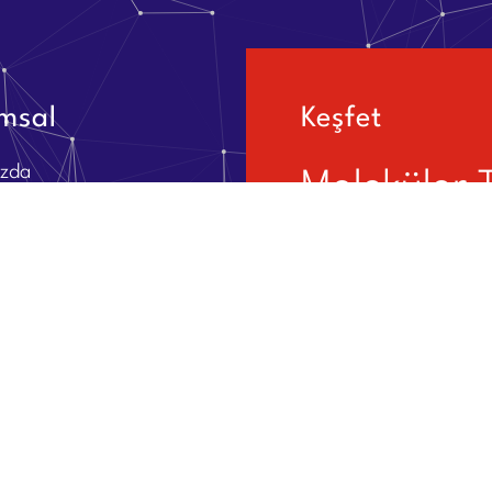
msal
Keşfet
ızda
Moleküler 
dromuz
Yaşam Bilim
Ortaklarımız
rımız
Biyoinforma