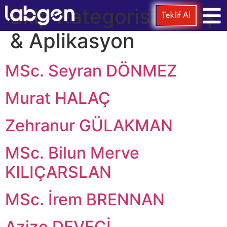
Ekip Kategorisi:
Satış
Teklif Al
& Aplikasyon
MSc. Seyran DÖNMEZ
Murat HALAÇ
Zehranur GÜLAKMAN
MSc. Bilun Merve
KILIÇARSLAN
MSc. İrem BRENNAN
Azize DEVECİ