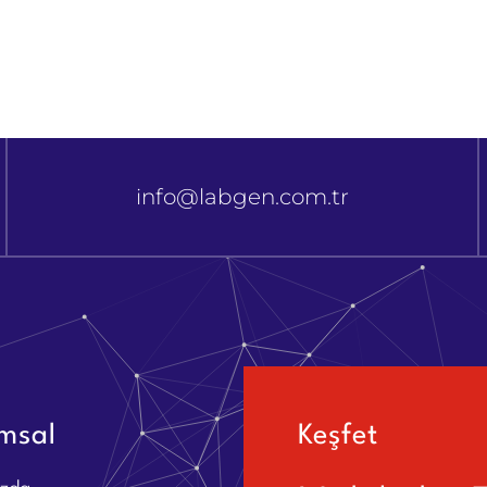
info@labgen.com.tr
msal
Keşfet