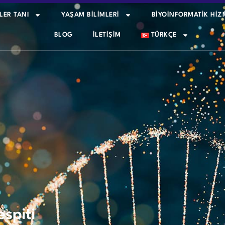
LER TANI
YAŞAM BİLİMLERİ
BİYOİNFORMATİK HİZ
BLOG
İLETIŞIM
TÜRKÇE
spiti