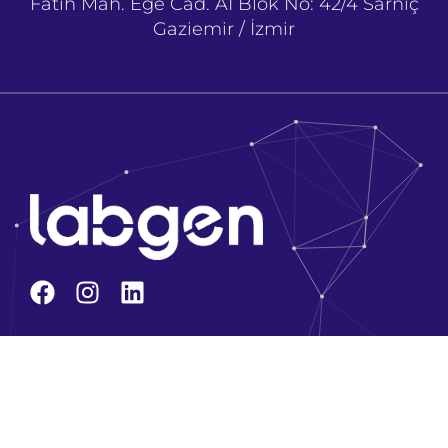
Fatih Mah. Ege Cad. A1 Blok No: 42/4 Sarnıç
Gaziemir / İzmir
Kurumsal
Hakkımızda