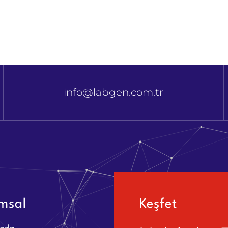
info@labgen.com.tr
msal
Keşfet