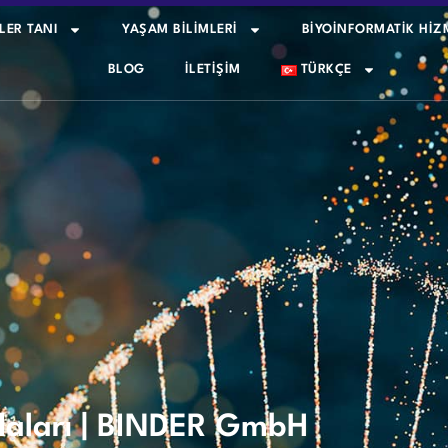
LER TANI
YAŞAM BİLİMLERİ
BİYOİNFORMATİK HİZ
BLOG
İLETIŞIM
TÜRKÇE
Odaları | BINDER GmbH