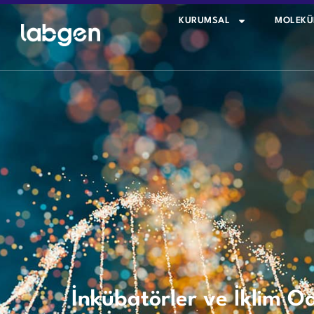
KURUMSAL
MOLEKÜ
İnkübatörler ve İklim 