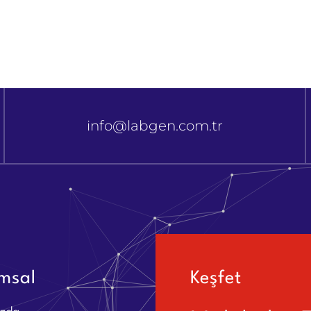
info@labgen.com.tr
msal
Keşfet